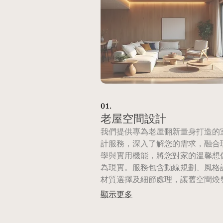
01.
老屋空間設計
我們提供專為老屋翻新量身打造的
計服務，深入了解您的需求，融合
學與實用機能，將您對家的溫馨想
為現實。服務包含動線規劃、風格
材質選擇及細節處理，讓舊空間煥
生。
顯示更多