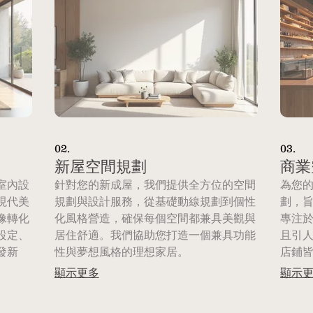
02.
03.
新屋空間規劃
商業
室內設
針對您的新成屋，我們提供全方位的空間
為您
現代美
規劃與設計服務，從基礎動線規劃到個性
劃，
像轉化
化風格營造，確保每個空間都兼具美觀與
專注
設定、
居住舒適。我們協助您打造一個兼具功能
且引
發新
性與夢想風格的理想家居。
店鋪
顯示更多
顯示