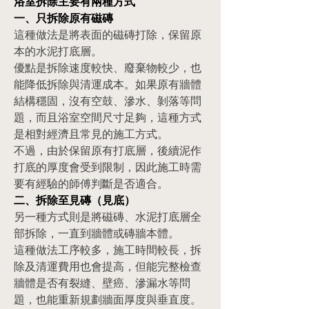
浴室拆除主要有兩種方式
一、只拆除原有磁磚
這種做法是將表面的磁磚打除，保留原
本的水泥打底層。
優點是拆除速度較快、廢棄物較少，也
能降低拆除與清運成本。如果原有牆體
結構穩固，沒有空鼓、滲水、剝落等問
題，而且浴室空間尺寸足夠，這種方式
是相對經濟且常見的施工方式。
不過，由於保留原有打底層，後續泥作
打底的厚度會受到限制，因此施工時需
要有經驗的師傅判斷是否適合。
二、拆除至見磚（見底）
另一種方式則是將磁磚、水泥打底層全
部拆除，一直到牆體或磚牆本體。
這種做法工序較多，施工時間較長，拆
除及清運費用也會提高，但能完整檢查
牆體是否有裂縫、壁癌、滲漏水等問
題，也能重新規劃牆面厚度與垂直度。