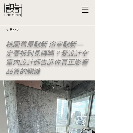
< Back
桃園舊屋翻新 浴室翻新一
定要拆到見磚嗎？愛設計空
室內設計師告訴你真正影響
品質的關鍵