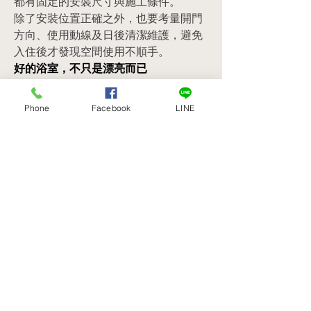
都有固定的安裝尺寸與施工條件。
除了安裝位置正確之外，也要考量開門
方向、使用動線及日後清潔維護，避免
入住後才發現空間使用不順手。
好的浴室，不只是漂亮而已
浴室每天都在使用，一旦防水或施工細
節沒有做好，後續維修往往比一開始做
Phone
Facebook
LINE
好還要花更多成本。
因此，比起執著於「一定要拆到見
磚」，更重要的是由專業的室內設計團
隊依照現場狀況評估最適合的施工方
式，並把泥作、防水、排水與設備配置
每一個環節都做到位。
真正好的浴室工程，不只是看得見的磁
磚，更是藏在每一道施工細節裡的品
質。
~~立即私訊，聊聊你的「舊屋翻修」高
CP值計畫：
點我加入官方賴