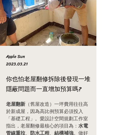
Apple Sun
2023.03.21
你也怕老屋翻修拆除後發現一堆
隱蔽問題而一直增加預算嗎?
老屋翻新
（舊屋改造）一坪費用往往高
於新成屋，因為高比例預算必須投入
「基礎工程」。愛設計空間規劃工作室
指出，老屋翻修最核心的項目為：
水電
管線重拉
、
防水工程
、
結構補強
。做好