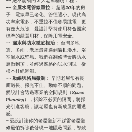
~~ 絕不能省的 3 大老屋基礎工程：
~~
 全屋水電管線重拉
： 超過20年的房
子，電線早已老化、管徑過小。現代高
功率家電多，不重拉不僅容易跳電，更
有走火危險。愛設計堅持使用符合國家
標準的嚴選用材，保障用電安全。
~~ 
漏水與防水徹底根治
： 台灣多地
震、多雨，老屋最常遇到窗框滲水、浴
室漏水或壁癌。我們在翻修時會將防水
層做到頂，並經過嚴格的試水測試，從
根本杜絕潮濕。
~~ 
動線與格局微調
： 早期老屋常有長
廊過長、採光不佳、動線不順的問題。
愛設計會透過專業的空間規劃（Space 
Planning），拆除不必要的隔間，將採
光引進客廳，讓老屋也有新成屋的通透
感。
~ 愛設計讓你的老屋翻新不踩雷老屋翻
修最怕拆除後發現一堆隱蔽問題，導致