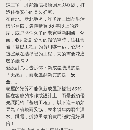
這三項，才能徹底根治漏水與壁癌，打
造住得安心的長久好宅。
在台北、新北地區，許多屋主因為生活
機能習慣，選擇購買 30 年以上的老
屋，或是將住久了的老家重新翻修。然
而，收到設計公司的報價單時，往往會
被「基礎工程」的費用嚇一跳，心想：
這些藏在牆壁裡的工程，真的需要花這
麼多錢嗎？
愛設計真心告訴你：新成屋裝潢的是
「美感」，而老屋翻新買的是「
安
全
」。
老屋的預算不能像新成屋那樣把 60% 
砸在客廳的木作或設計上，而是必須優
先調配給「基礎工程」。以下這三項如
果為了省錢而妥協，未來幾年內發生漏
水、跳電，拆掉重做的費用絕對是好幾
倍！