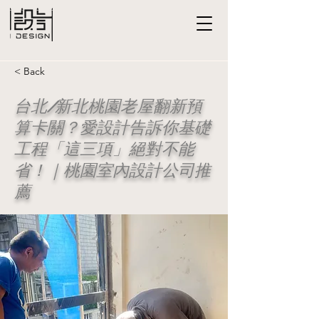
< Back
台北/新北桃園老屋翻新預
算卡關？愛設計告訴你基礎
工程「這三項」絕對不能
省！｜桃園室內設計公司推
薦