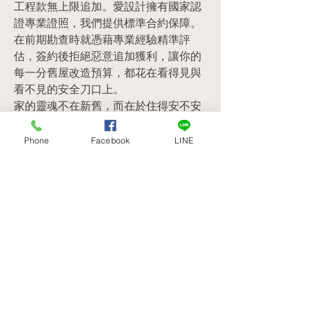
工程款無上限追加。愛設計擁有國家認
證專業證照，我們提供標準合約保障。
在前期勘查時就憑藉專業經驗精準評
估，簽約後拒絕惡意追加獲利，讓你的
每一分舊屋改造預算，都花在看得見與
看不見的安全刀口上。
家的靈魂不在新舊，而在於住得安不安
心。
Phone
Facebook
LINE
 點擊下方連結或私訊預約「免費諮詢」
>> 
點我加入官方賴
讓我們陪你一起聊聊新家的規劃，把預
算變成你喜歡的模樣！
Previous
Next