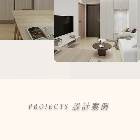
設 計 案 例
P R O J E C T S